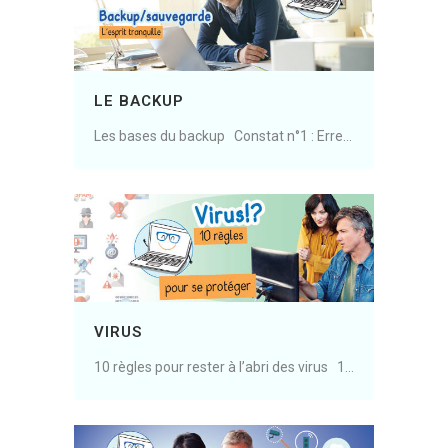
LE BACKUP
Les bases du backup Constat n°1 : Erreur, panne, vol, virus, appareil cassé, malveillance… les occasions d’avoir besoin d’un bon backup ne manquent pas. Constat n°2 : Nous stockons de plus en plus d’éléments sur nos appareils et sur internet. Des éléments privés et......
VIRUS
10 règles pour rester à l’abri des virus 1. Le meilleur antivirus c’est vous et votre bon sens. Il n’existe pas d’antivirus qui puisse vous protéger de tous les virus. 2. Ayez un antivirus 3. Maintenez votre système (ordinateur/tablette/téléphone et autre objets connectés) à......