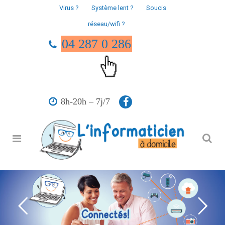
Virus ?
Système lent ?
Soucis
réseau/wifi ?
04 287 0 286
8h-20h – 7j/7