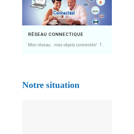
RÉSEAU CONNECTIQUE
Mon réseau… mes objets connectés! Tout connecter et tous connectés ! La box TV, le téléphone, les caméras, l’alarme, la domotique, le chauffage, le système audio, l’imprimante, l’ouverture de porte, les panneaux photovoltaïques, le nas… il faut les connecter au réseau local, à internet,......
Notre situation