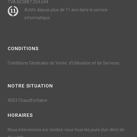
TVA BE0887.254.644
Actifs depuis plus de 11 ans dans le service
informatique.
CONDITIONS
Conditions Générales de Vente, d’Utilisation et de Services
NOTRE SITUATION
4053 Chaudfontaine
HORAIRES
Nous intervenons sur rendez-vous tous les jours (lun-dim) de