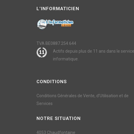
L’INFORMATICIEN
TVA BE0887.254.644
Actifs depuis plus de 11 ans dans le servic
informatique.
CONDITIONS
Conditions Générales de Vente, d’Utilisation et de
Services
NOTRE SITUATION
4053 Chaudfontaine