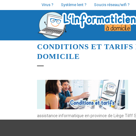
Virus ?
Système lent ?
Soucis réseau/wifi ?
CONDITIONS ET TARIFS
DOMICILE
assistance informatique en province de Liège Tilff