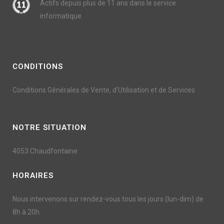
Actifs depuis plus de 11 ans dans le service
informatique.
CONDITIONS
Conditions Générales de Vente, d’Utilisation et de Services
NOTRE SITUATION
4053 Chaudfontaine
HORAIRES
Nous intervenons sur rendez-vous tous les jours (lun-dim) de
8h à 20h