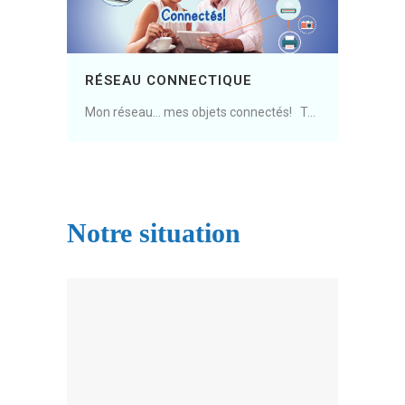
RÉSEAU CONNECTIQUE
Mon réseau… mes objets connectés! Tout connecter et tous connectés ! La box TV, le téléphone, les caméras, l’alarme, la domotique, le chauffage, le système audio, l’imprimante, l’ouverture de porte, les panneaux photovoltaïques, le nas… il faut les connecter au réseau local, à internet,......
Notre situation