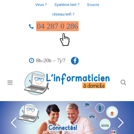
Virus ?
Système lent ?
Soucis
réseau/wifi ?
04 287 0 286
8h-20h – 7j/7