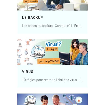
LE BACKUP
Les bases du backup Constat n°1 : Erreur, panne, vol, virus, appareil cassé, malveillance… les occasions d’avoir besoin d’un bon backup ne manquent pas. Constat n°2 : Nous stockons de plus en plus d’éléments sur nos appareils et sur internet. Des éléments privés et......
VIRUS
10 règles pour rester à l’abri des virus 1. Le meilleur antivirus c’est vous et votre bon sens. Il n’existe pas d’antivirus qui puisse vous protéger de tous les virus. 2. Ayez un antivirus 3. Maintenez votre système (ordinateur/tablette/téléphone et autre objets connectés) à......