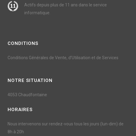
Actifs depuis plus de 11 ans dans le service
informatique.
CONDITIONS
Conditions Générales de Vente, d’Utilisation et de Services
NOTRE SITUATION
4053 Chaudfontaine
HORAIRES
Nous intervenons sur rendez-vous tous les jours (lun-dim) de
8h à 20h