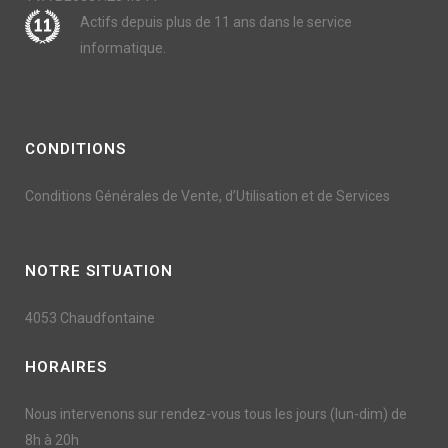
Actifs depuis plus de 11 ans dans le service
informatique.
CONDITIONS
Conditions Générales de Vente, d’Utilisation et de Services
NOTRE SITUATION
4053 Chaudfontaine
HORAIRES
Nous intervenons sur rendez-vous tous les jours (lun-dim) de
8h à 20h