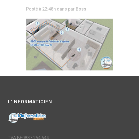
Posté à 22:48h
dans
par
Boss
L’INFORMATICIEN
TVA BE0887.254.644