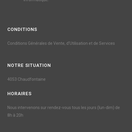
CONDITIONS
Conditions Générales de Vente, d’Utilisation et de Services
NOTRE SITUATION
4053 Chaudfontaine
HORAIRES
Nous intervenons sur rendez-vous tous les jours (lun-dim) de
8h à 20h