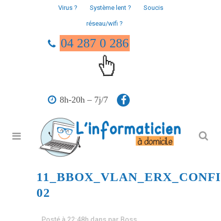
Virus ?
Système lent ?
Soucis
réseau/wifi ?
04 287 0 286
8h-20h – 7j/7
11_BBOX_VLAN_ERX_CONF
02
Posté à 22:48h
dans
par
Boss