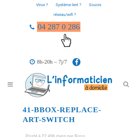
Virus ?
Système lent ?
Soucis
réseau/wifi ?
04 287 0 286
8h-20h – 7j/7
41-BBOX-REPLACE-
ART-SWITCH
Posté à 22:49h
dans
par
Boss