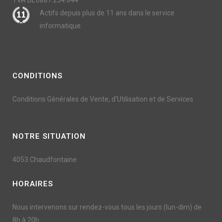
TVA BE0887.254.644
Actifs depuis plus de 11 ans dans le service
informatique.
CONDITIONS
Conditions Générales de Vente, d’Utilisation et de Services
NOTRE SITUATION
4053 Chaudfontaine
HORAIRES
Nous intervenons sur rendez-vous tous les jours (lun-dim) de
8h à 20h