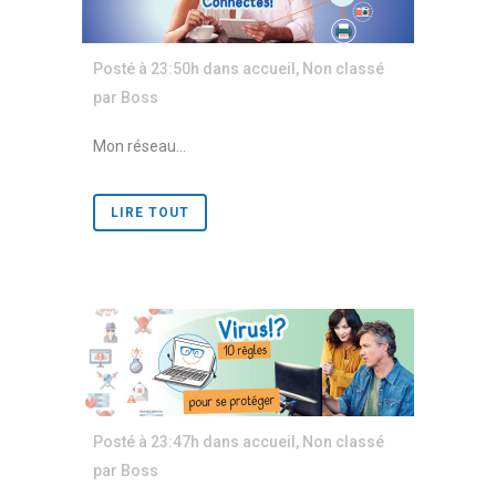
Posté à 23:50h
dans
accueil
,
Non classé
par
Boss
Mon réseau...
LIRE TOUT
Posté à 23:47h
dans
accueil
,
Non classé
par
Boss