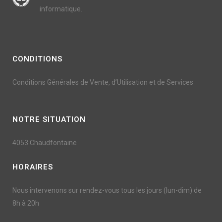
informatique.
CONDITIONS
Conditions Générales de Vente, d’Utilisation et de Services
NOTRE SITUATION
4053 Chaudfontaine
HORAIRES
Nous intervenons sur rendez-vous tous les jours (lun-dim) de
8h à 20h