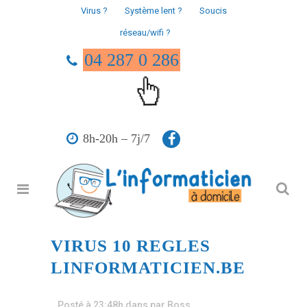
Virus ?
Système lent ?
Soucis
réseau/wifi ?
04 287 0 286
8h-20h – 7j/7
VIRUS 10 REGLES
LINFORMATICIEN.BE
Posté à 23:48h
dans
par
Boss